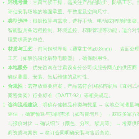
环境考量
：甘肃气候干燥，需关注产品的防尘、防锈工艺。
评估安装场地的地面承重、平整度及空间尺寸。
类型选择
：根据预算与需求，选择手动、电动或智能密集架
智能型具备远程控制、环境监控、权限管理等功能，适合对
理要求高的单位。
材质与工艺
：询问钢材厚度（通常主体≥0.8mm）、表面处
工艺（如酸洗磷化后静电喷塑），确保耐用性。
本地服务
：优先咨询在甘肃设有分公司或服务网点的供应商
确保测量、安装、售后维修的及时性。
合规性
：若存放重要档案，产品需符合国家档案局《直列式
案密集架》行业标准（DA/T7-92）等相关规定。
咨询流程建议
：明确存储物品种类与数量 → 实地空间测量
评估 → 确定预算与功能需求（如智能管理） → 获取多家方
与报价对比 → 确认细节（颜色、分区、锁具等） → 考察供
商资质与案例 → 签订合同明确安装与售后条款。