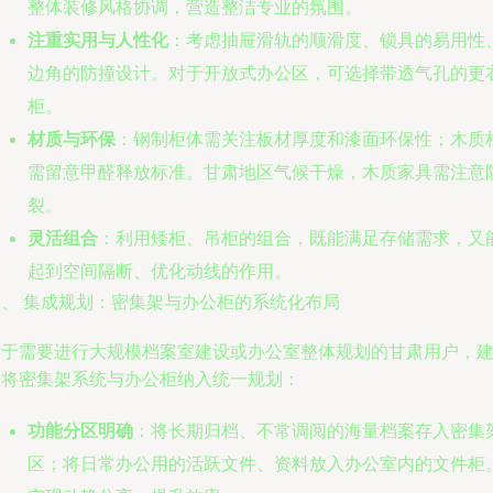
整体装修风格协调，营造整洁专业的氛围。
注重实用与人性化
：考虑抽屉滑轨的顺滑度、锁具的易用性
边角的防撞设计。对于开放式办公区，可选择带透气孔的更
柜。
材质与环保
：钢制柜体需关注板材厚度和漆面环保性；木质
需留意甲醛释放标准。甘肃地区气候干燥，木质家具需注意
裂。
灵活组合
：利用矮柜、吊柜的组合，既能满足存储需求，又
起到空间隔断、优化动线的作用。
三、 集成规划：密集架与办公柜的系统化布局
对于需要进行大规模档案室建设或办公室整体规划的甘肃用户，
议将密集架系统与办公柜纳入统一规划：
功能分区明确
：将长期归档、不常调阅的海量档案存入密集
区；将日常办公用的活跃文件、资料放入办公室内的文件柜