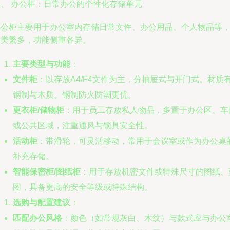
二、 办公柜：日常办公的个性化存储单元
办公柜主要用于办公室内存储日常文件、办公用品、个人物品等
种类繁多，功能侧重各异。
主要类型与功能
：
文件柜
：以存放A4/F4文件为主，分抽屉式与开门式。材质
钢制与木质。钢制防火防潮更优。
更衣柜/储物柜
：用于员工存放私人物品，多置于办公区、车
或公共区域，注重通风与锁具安全性。
活动柜
：带滑轮，可灵活移动，常用于会议室或作为办公桌
补充存储。
智能保密柜/图纸柜
：用于存放机密文件或特殊尺寸的图纸、
图，具备更高的安全等级或特殊结构。
选购与配置建议
：
匹配办公风格
：颜色（如常规灰白、木纹）与款式应与办公