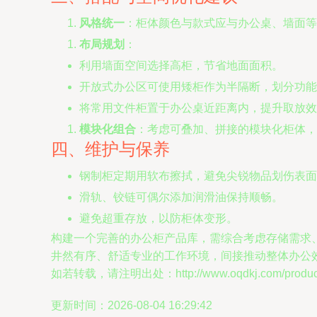
风格统一
：柜体颜色与款式应与办公桌、墙面等
布局规划
：
利用墙面空间选择高柜，节省地面面积。
开放式办公区可使用矮柜作为半隔断，划分功能
将常用文件柜置于办公桌近距离内，提升取放效
模块化组合
：考虑可叠加、拼接的模块化柜体，
四、维护与保养
钢制柜定期用软布擦拭，避免尖锐物品划伤表面
滑轨、铰链可偶尔添加润滑油保持顺畅。
避免超重存放，以防柜体变形。
构建一个完善的办公柜产品库，需综合考虑存储需求
井然有序、舒适专业的工作环境，间接推动整体办公
如若转载，请注明出处：http://www.oqdkj.com/product/
更新时间：2026-08-04 16:29:42